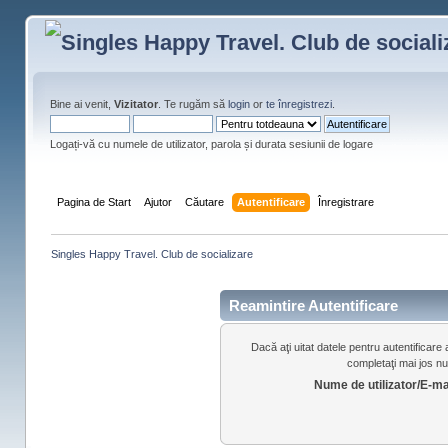
Bine ai venit,
Vizitator
. Te rugăm să
login
or
te înregistrezi
.
Logați-vă cu numele de utilizator, parola și durata sesiunii de logare
Pagina de Start
Ajutor
Căutare
Autentificare
Înregistrare
Singles Happy Travel. Club de socializare
Reamintire Autentificare
Dacă aţi uitat datele pentru autentificar
completaţi mai jos nu
Nume de utilizator/E-ma