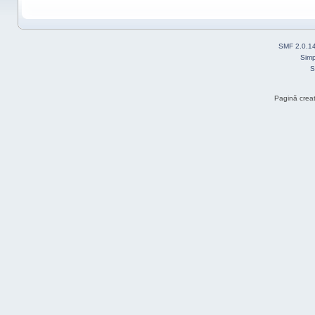
SMF 2.0.1
Simp
S
Pagină creat