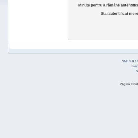
Minute pentru a rămâne autentific
Stai autentificat mer
SMF 2.0.1
Simp
S
Pagină creat