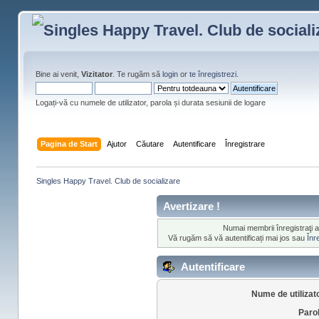
Bine ai venit,
Vizitator
. Te rugăm să
login
or
te înregistrezi
.
Logați-vă cu numele de utilizator, parola și durata sesiunii de logare
Pagina de Start
Ajutor
Căutare
Autentificare
Înregistrare
Singles Happy Travel. Club de socializare
Avertizare !
Numai membrii înregistraţi 
Vă rugăm să vă autentificați mai jos sau
Înr
Autentificare
Nume de utilizat
Paro